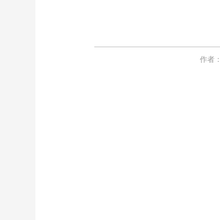
作者
也
也许千
而
而今词
只
只能
俗而