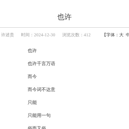
也许
：许述贵
时间：2024-12-30
浏览次数：412
【字体：
大
许
言万语
今
不达意
能
用一句
又俗