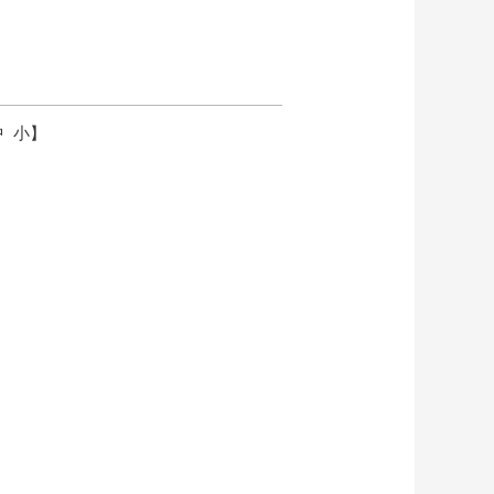
中
小
】