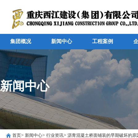
集团概况
新闻中心
工程案例
新闻中心
>
>
>
首页
新闻中心
行业资讯
沥青混凝土桥面铺装的早期破坏的原