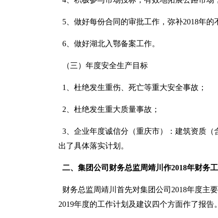
5、做好每份合同的审批工作，弥补2018年
6、做好湖北入鄂备案工作。
（三）年度安全生产目标
1、杜绝发生重伤、死亡等重大安全事故；
2、杜绝发生重大质量事故；
3、企业年度诚信分（重庆市）：建筑资质（含市
出了具体落实计划。
二、集团公司财务总监周靖川作
2018年财务
财务总监周靖川首先对集团公司2018年度主
2019年度的工作计划及建议四个方面作了报告