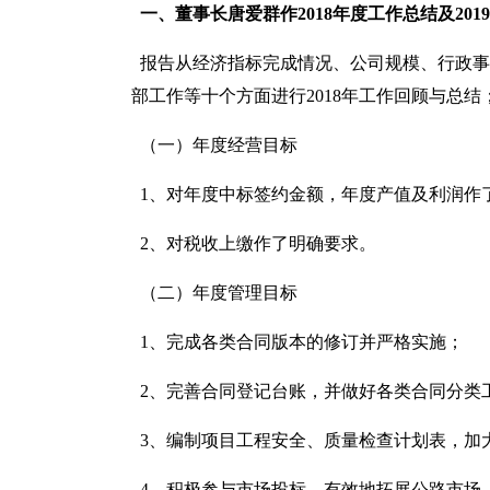
一、董事长唐爱群作
2018年度工作总结及20
报告从经济指标完成情况、公司规模、行政事
部工作等十个方面进行2018年工作回顾与总结
（一）年度经营目标
1、对年度中标签约金额，年度产值及利润作
2、对税收上缴作了明确要求。
（二）年度管理目标
1、完成各类合同版本的修订并严格实施；
2、完善合同登记台账，并做好各类合同分类
3、编制项目工程安全、质量检查计划表，加
4、积极参与市场投标，有效地拓展公路市场