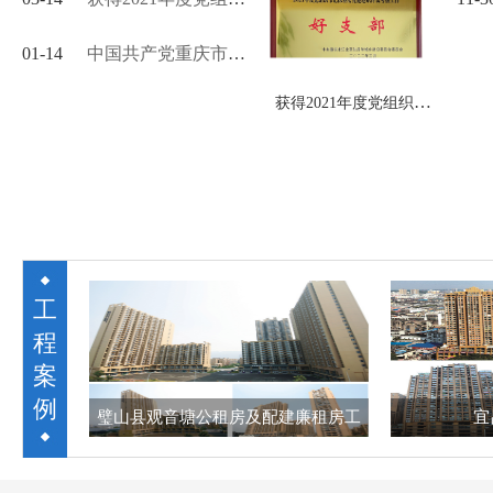
书记抓基层党建述职评议考
01-14
中国共产党重庆市江
核工作好支部称号
北区第十三届委员会举行第
获得2021年度党组织书
一次全体会议
记抓基层党建述职评议
考核工作好支部称号
工
程
案
例
康源
璧山县观音塘公租房及配建廉租房工
宜
程