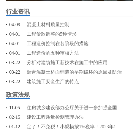
凝心聚力谋发展 务实创新求突破——重庆西江建设集团召开20
重庆西江建设（集团）有限公司 2021年度工作总结会议胜利
一图速览二十大报告
行业资讯
作会议
04-09
混凝土材料质量控制
04-01
工程价款调整的5种情形
04-01
工程造价控制在各阶段的措施
04-01
工程造价的五种审核方法
03-22
分析对建筑施工新技术在施工中的应用
03-22
沥青混凝土桥面铺装的早期破坏的原因及防治
03-22
建筑施工安全生产的特点
政策法规
11-05
住房城乡建设部办公厅关于进一步加强全国建筑市场监管公共服务平台项目信息管理的通知
02-15
建设工程质量检测管理办法
01-12
定了！不免税！小规模按1%税率！2023年1月1日起执行！